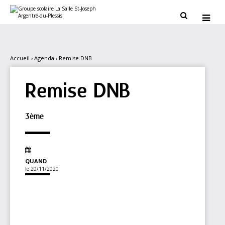
Aller
Outils
au
personnels


contenu.
|
Aller
à
la
navigation
Accueil
›
Agenda
›
Remise DNB
Remise DNB
3ème
QUAND
le 20/11/2020