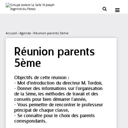
Aller
Outils
au
personnels


contenu.
|
Aller
à
la
navigation
Accueil
›
Agenda
›
Réunion parents 5ème
Réunion parents
5ème
Objectifs de cette réunion :
- Mot d’introduction du directeur M. Tordoir,
- Donner des informations sur l'organisation
de la 5ème, les méthodes de travail et des
conseils pour bien démarrer l'année,
- Vous permettre de rencontrer le professeur
principal de chaque classe,
- Se connaître pour le choix des parents
correspondants.