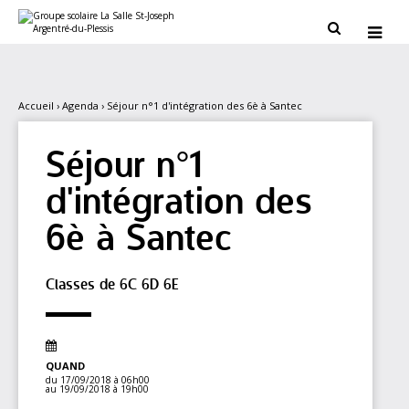
Aller
Outils
au
personnels


contenu.
|
Aller
à
la
navigation
Accueil
›
Agenda
›
Séjour n°1 d'intégration des 6è à Santec
Séjour n°1
d'intégration des
6è à Santec
Classes de 6C 6D 6E
QUAND
du 17/09/2018
à 06h00
au 19/09/2018
à 19h00