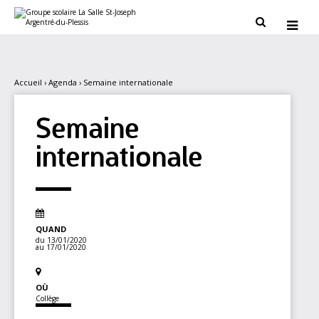
Aller
Outils
au
personnels


contenu.
|
Aller
à
la
navigation
Accueil
›
Agenda
›
Semaine internationale
Semaine
internationale
QUAND
du 13/01/2020
au 17/01/2020
OÙ
Collège