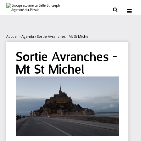
Aller
Outils
au
personnels


contenu.
|
Aller
à
la
navigation
Accueil
›
Agenda
›
Sortie Avranches - Mt St Michel
Sortie Avranches -
Mt St Michel