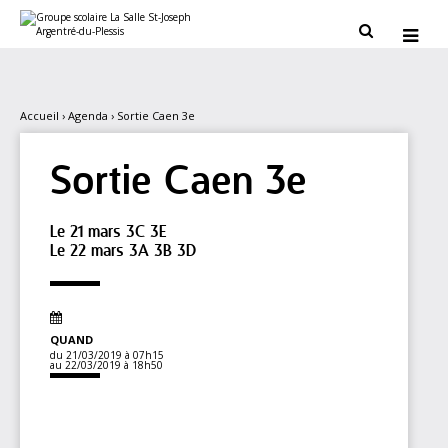
Aller
Outils
au
personnels


contenu.
|
Aller
à
la
navigation
Accueil
›
Agenda
›
Sortie Caen 3e
Sortie Caen 3e
Le 21 mars 3C 3E
Le 22 mars 3A 3B 3D
QUAND
du 21/03/2019
à 07h15
au 22/03/2019
à 18h50