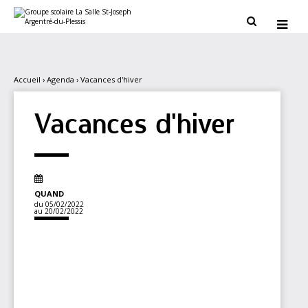
Aller
Outils
au
personnels


contenu.
|
Aller
à
la
navigation
Accueil
›
Agenda
›
Vacances d'hiver
Vacances d'hiver
QUAND
du 05/02/2022
au 20/02/2022