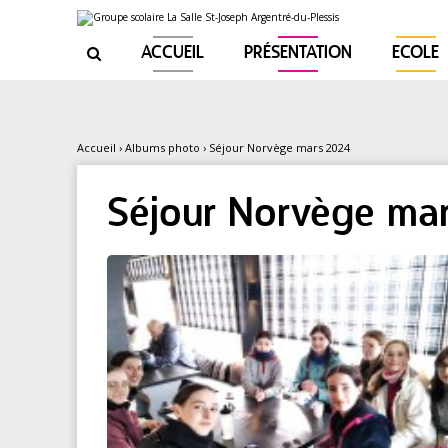
Aller
Outils
au
personnels
contenu.
|
ACCUEIL
PRÉSENTATION
ECOLE

Aller
à
la
navigation
Accueil
›
Albums photo
›
Séjour Norvège mars 2024
Séjour Norvège ma