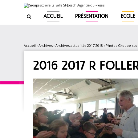
Aller
Outils
au
personnels
contenu.
|
ACCUEIL
PRÉSENTATION
ECOLE

Aller
à
la
navigation
Accueil
›
Archives
›
Archives actualités 2017 2018
›
Photos Groupe scol
2016 2017 R FOLLE