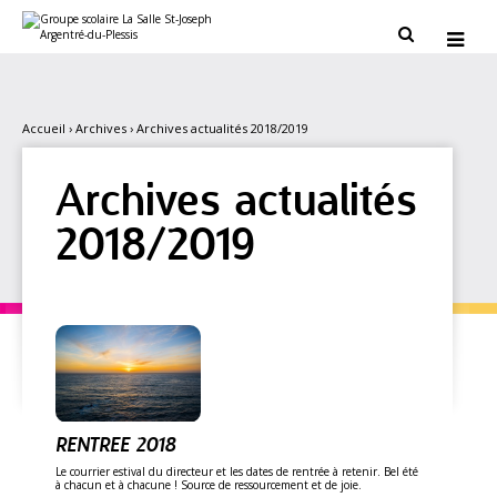
Aller
Outils
au
personnels


contenu.
|
Aller
à
la
navigation
Accueil
›
Archives
›
Archives actualités 2018/2019
Archives actualités
2018/2019
RENTREE 2018
Le courrier estival du directeur et les dates de rentrée à retenir. Bel été
à chacun et à chacune ! Source de ressourcement et de joie.