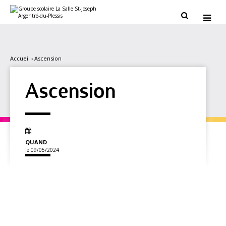
Aller
Outils
au
personnels


contenu.
|
Aller
à
la
navigation
Accueil
›
Ascension
Ascension
QUAND
le 09/05/2024