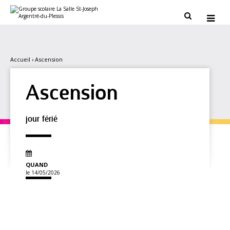
Aller
Outils
au
personnels


contenu.
|
Aller
à
la
navigation
Accueil
›
Ascension
Ascension
jour férié
QUAND
le 14/05/2026