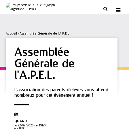
Aller
Outils
au
personnels


contenu.
|
Aller
à
la
navigation
Accueil
›
Assemblée Générale de l'A.P.E.L.
Assemblée
Générale de
l'A.P.E.L.
L'association des parents d'élèves vous attend
nombreux pour cet événement annuel !
QUAND
le 22/09/2025
de 19h00
à 21h00