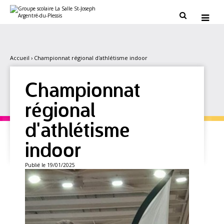
Aller
Outils
au
personnels


contenu.
|
Aller
à
la
navigation
Accueil
›
Championnat régional d'athlétisme indoor
Championnat
régional
d'athlétisme
indoor
Publié le 19/01/2025