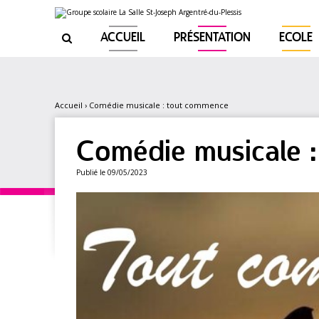
Aller
Outils
au
personnels
contenu.
|
ACCUEIL
PRÉSENTATION
ECOLE

Aller
à
la
navigation
Accueil
›
Comédie musicale : tout commence
Comédie musicale 
Publié le 09/05/2023