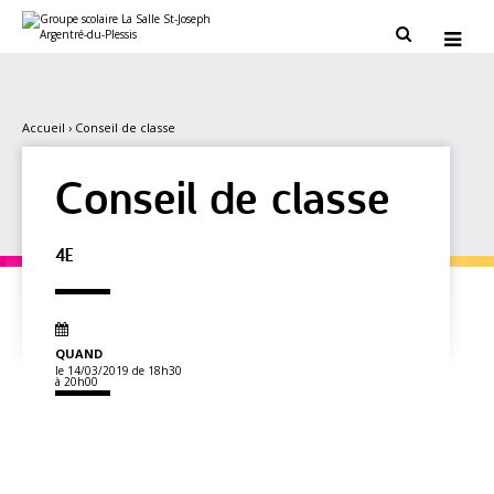
Aller
Outils
au
personnels


contenu.
|
Aller
à
la
navigation
Accueil
›
Conseil de classe
Conseil de classe
4E
QUAND
le 14/03/2019
de 18h30
à 20h00