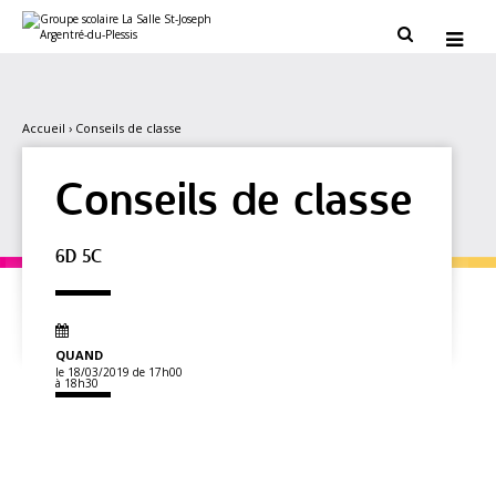
Aller
Outils
au
personnels


contenu.
|
Aller
à
la
navigation
Accueil
›
Conseils de classe
Conseils de classe
6D 5C
QUAND
le 18/03/2019
de 17h00
à 18h30