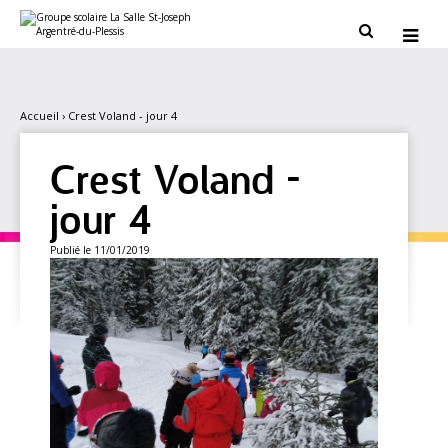
Aller
Outils
au
personnels


contenu.
|
Aller
à
la
navigation
Accueil
›
Crest Voland - jour 4
Crest Voland -
jour 4
Publié le 11/01/2019