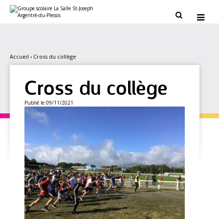
Aller
Outils
au
personnels


contenu.
|
Aller
à
la
navigation
Accueil
›
Cross du collège
Cross du collège
Publié le 09/11/2021