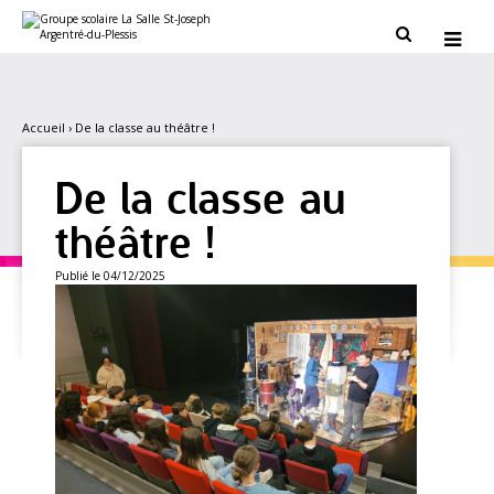
Aller
Outils
au
personnels


contenu.
|
Aller
à
la
navigation
Accueil
›
De la classe au théâtre !
De la classe au
théâtre !
Publié le 04/12/2025