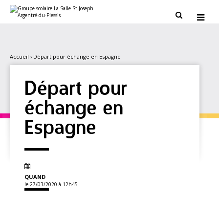
Aller
Outils
au
personnels


contenu.
|
Aller
à
la
navigation
Accueil
›
Départ pour échange en Espagne
Départ pour
échange en
Espagne
QUAND
le 27/03/2020
à 12h45