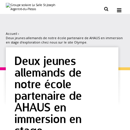
Aller
Outils
au
personnels


contenu.
|
Aller
à
la
navigation
Accueil
›
Deux jeunes allemands de notre école partenaire de AHAUS en immersion
en stage d'exploration chez nous sur le site Olympe.
Deux jeunes
allemands de
notre école
partenaire de
AHAUS en
immersion en