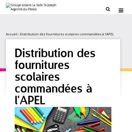
Aller
Outils
au
personnels


contenu.
|
Aller
à
la
navigation
Accueil
›
Distribution des fournitures scolaires commandées à l'APEL
Distribution des
fournitures
scolaires
commandées à
l'APEL