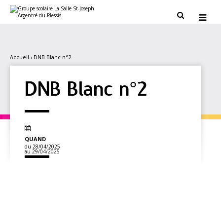
Aller
Outils
au
personnels


contenu.
|
Aller
à
la
navigation
Accueil
›
DNB Blanc n°2
DNB Blanc n°2
QUAND
du 28/04/2025
au 29/04/2025