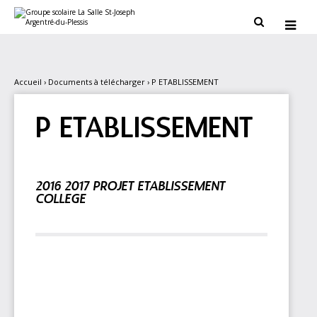
Aller
Outils
au
personnels


contenu.
|
Aller
à
la
navigation
Accueil
›
Documents à télécharger
›
P ETABLISSEMENT
P ETABLISSEMENT
2016 2017 PROJET ETABLISSEMENT
COLLEGE