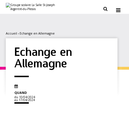
Aller
Outils
au
personnels


contenu.
|
Aller
à
la
navigation
Accueil
›
Echange en Allemagne
Echange en
Allemagne
QUAND
du 10/04/2024
au 17/04/2024