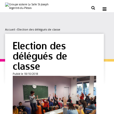
Aller
Outils
au
personnels


contenu.
|
Aller
à
la
navigation
Accueil
›
Election des délégués de classe
Election des
délégués de
classe
Publié le 18/10/2018