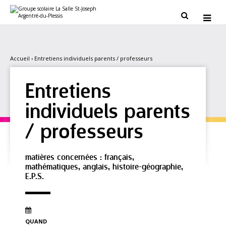
Aller
Outils
au
personnels


contenu.
|
Aller
à
la
navigation
Accueil
›
Entretiens individuels parents / professeurs
Entretiens
individuels parents
/ professeurs
matières concernées : français,
mathématiques, anglais, histoire-géographie,
E.P.S.
QUAND