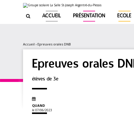
Aller
Outils
au
personnels
contenu.
|
ACCUEIL
PRÉSENTATION
ECOLE

Aller
à
la
navigation
Accueil
›
Epreuves orales DNB
Epreuves orales D
élèves de 3e
QUAND
le 07/06/2023