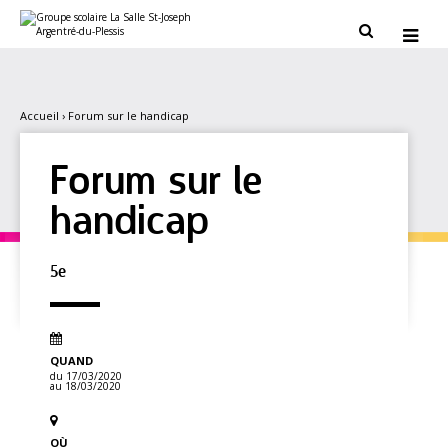
Aller
Outils
au
personnels


contenu.
|
Aller
à
la
navigation
Accueil
›
Forum sur le handicap
Forum sur le
handicap
5e
QUAND
du 17/03/2020
au 18/03/2020
OÙ