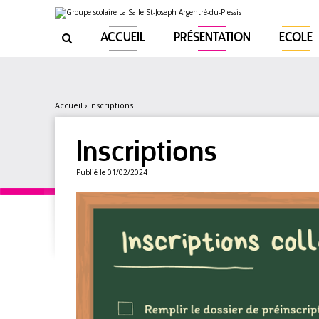
Aller
Outils
au
personnels
contenu.
|
ACCUEIL
PRÉSENTATION
ECOLE

Aller
à
la
navigation
Accueil
›
Inscriptions
Inscriptions
Publié le 01/02/2024