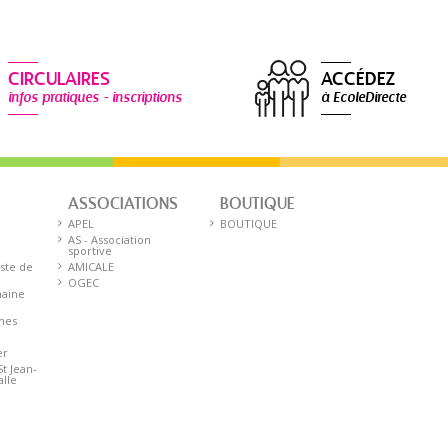
CIRCULAIRES
ACCÉDEZ
infos pratiques - inscriptions
à EcoleDirecte
ASSOCIATIONS
BOUTIQUE
E
APEL
BOUTIQUE
AS - Association
sportive
iste de
AMICALE
OGEC
aine
nnes
er
St Jean-
alle