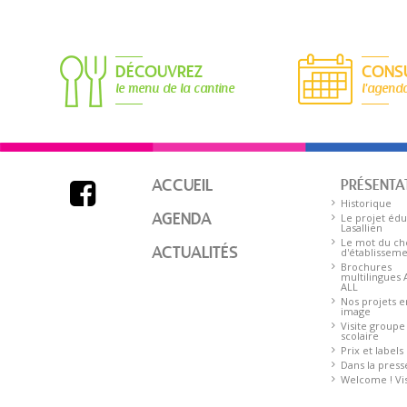
DÉCOUVREZ
CONS
le menu de la cantine
l'agend
ACCUEIL
PRÉSENTA

Historique
AGENDA
Le projet édu
Lasallien
Le mot du ch
ACTUALITÉS
d'établissem
Brochures
multilingues
ALL
Nos projets e
image
Visite groupe
scolaire
Prix et labels
Dans la press
Welcome ! Visi