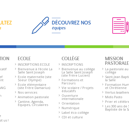
ULTEZ
DÉCOUVREZ NOS
a
équipes
TION
ECOLE
COLLÈGE
MISSION
PASTORAL
INSCRIPTIONS ECOLE
INSCRIPTIONS
catif
Bienvenue à l'école La
Bienvenue au collège
La pastorale au
Salle Saint Joseph
La Salle Saint Joseph
collège
(site Frère Lucien)
ef
Ecole maternelle (site
Saint-Jean Bapt
ent
Soeur Olympe)
Formations et
la Salle
Parcours
Ecole élémentaire
Formation Hum
 ANG
(site Frère Damarius)
Vie scolaire / Projets
et Chrétienne
éducatifs
Nos services
Vertus lasallie
n
Ouverture
Animation pastorale
Midis Pasto
internationale
Cantine, Agenda,
Prier et célébr
Orientation
Equipes, Circulaires
Les 300 ans de 
Numérique
Baptiste de la S
Label éco-collège
e
CDI et culture
t us !