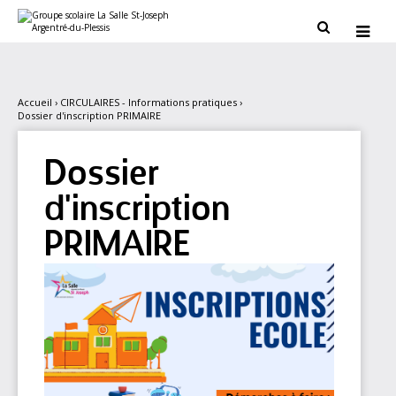
Aller
Outils
au
personnels


contenu.
|
Aller
à
la
navigation
Accueil
›
CIRCULAIRES - Informations pratiques
›
Dossier d'inscription PRIMAIRE
Dossier
d'inscription
PRIMAIRE