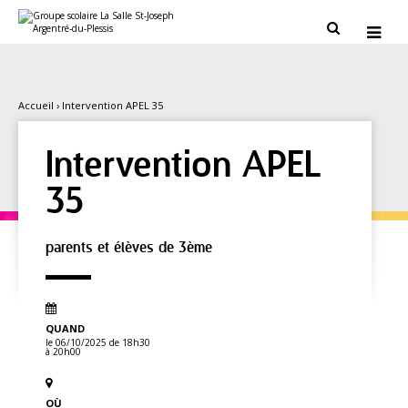
Aller
Outils
au
personnels


contenu.
|
Aller
à
la
navigation
Accueil
›
Intervention APEL 35
Intervention APEL
35
parents et élèves de 3ème
QUAND
le 06/10/2025
de 18h30
à 20h00
OÙ