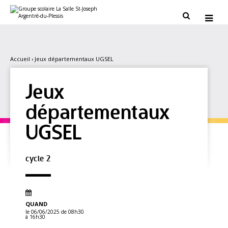
Aller
Outils
au
personnels


contenu.
|
Aller
à
la
navigation
Accueil
›
Jeux départementaux UGSEL
Jeux
départementaux
UGSEL
cycle 2
QUAND
le 06/06/2025
de 08h30
à 16h30