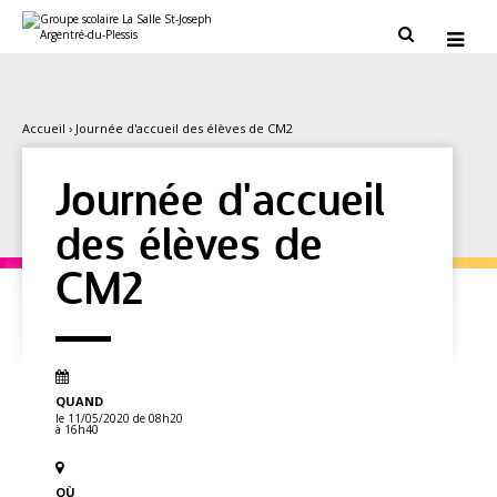
Aller
Outils
au
personnels


contenu.
|
Aller
à
la
navigation
Accueil
›
Journée d'accueil des élèves de CM2
Journée d'accueil
des élèves de
CM2
QUAND
le 11/05/2020
de 08h20
à 16h40
OÙ