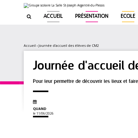
Aller
Outils
au
personnels
contenu.
|
ACCUEIL
PRÉSENTATION
ECOLE

Aller
à
la
navigation
Accueil
›
Journée d'accueil des élèves de CM2
Journée d'accueil 
Pour leur permettre de découvrir les lieux et fai
QUAND
le 11/06/2026