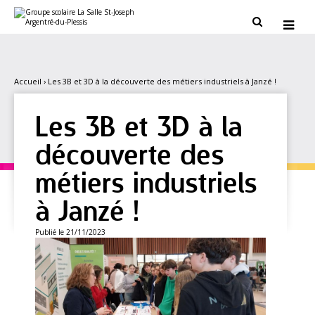
Aller
Outils
au
personnels


contenu.
|
Aller
à
la
navigation
Accueil
›
Les 3B et 3D à la découverte des métiers industriels à Janzé !
Les 3B et 3D à la
découverte des
métiers industriels
à Janzé !
Publié le 21/11/2023