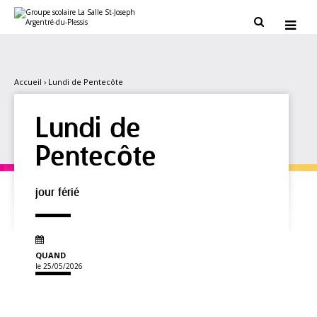
Aller
Outils
au
personnels


contenu.
|
Aller
à
la
navigation
Accueil
›
Lundi de Pentecôte
Lundi de
Pentecôte
jour férié
QUAND
le 25/05/2026