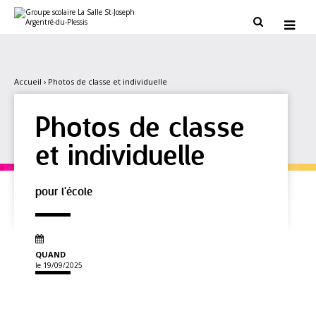
Aller
Outils
au
personnels


contenu.
|
Aller
à
la
navigation
Accueil
›
Photos de classe et individuelle
Photos de classe
et individuelle
pour l'école
QUAND
le 19/09/2025