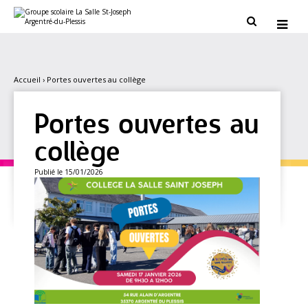
Aller
Outils
au
personnels


contenu.
|
Aller
à
la
navigation
Accueil
›
Portes ouvertes au collège
Portes ouvertes au
collège
Publié le 15/01/2026