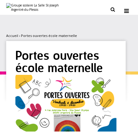
Aller
Outils
au
personnels


contenu.
|
Aller
à
la
navigation
Accueil
›
Portes ouvertes école maternelle
Portes ouvertes
école maternelle