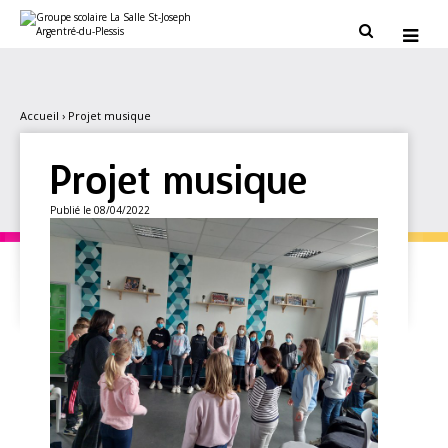
Aller
Outils
au
personnels


contenu.
|
Aller
à
la
navigation
Accueil
›
Projet musique
Projet musique
Publié le 08/04/2022