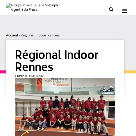
Aller
Outils
au
personnels


contenu.
|
Aller
à
la
navigation
Accueil
›
Régional Indoor Rennes
Régional Indoor
Rennes
Publié le 15/01/2026