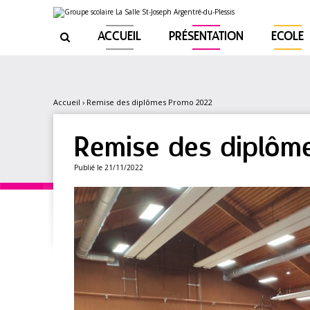
Aller
Outils
au
personnels
contenu.
|
ACCUEIL
PRÉSENTATION
ECOLE

Aller
à
la
navigation
Accueil
›
Remise des diplômes Promo 2022
Remise des diplôm
Publié le 21/11/2022