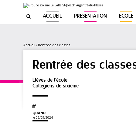
Aller
Outils
au
personnels
contenu.
|
ACCUEIL
PRÉSENTATION
ECOLE

Aller
à
la
navigation
Accueil
›
Rentrée des classes
Rentrée des classe
Elèves de l'école
Collégiens de sixième
QUAND
le 02/09/2024