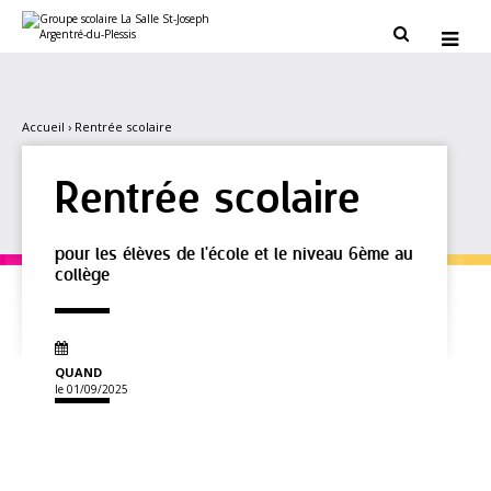
Aller
Outils
au
personnels


contenu.
|
Aller
à
la
navigation
Accueil
›
Rentrée scolaire
Rentrée scolaire
pour les élèves de l'école et le niveau 6ème au
collège
QUAND
le 01/09/2025