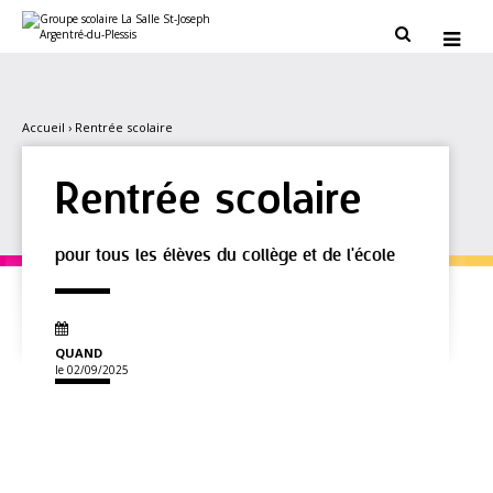
Aller
Outils
au
personnels


contenu.
|
Aller
à
la
navigation
Accueil
›
Rentrée scolaire
Rentrée scolaire
pour tous les élèves du collège et de l'école
QUAND
le 02/09/2025