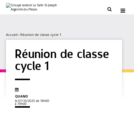
Aller
Outils
au
personnels


contenu.
|
Aller
à
la
navigation
Accueil
›
Réunion de classe cycle 1
Réunion de classe
cycle 1
QUAND
le 07/10/2025
de 18h00
à 19h00