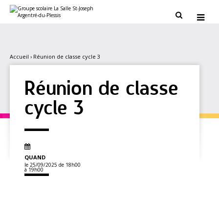
Aller
Outils
au
personnels


contenu.
|
Aller
à
la
navigation
Accueil
›
Réunion de classe cycle 3
Réunion de classe
cycle 3
QUAND
le 25/09/2025
de 18h00
à 19h00