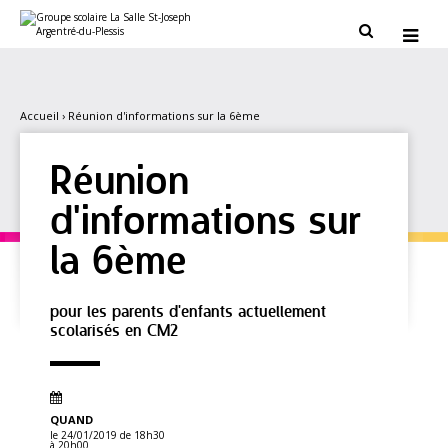
Aller
Outils
au
personnels


contenu.
|
Aller
à
la
navigation
Accueil
›
Réunion d'informations sur la 6ème
Réunion
d'informations sur
la 6ème
pour les parents d'enfants actuellement
scolarisés en CM2
QUAND
le 24/01/2019
de 18h30
à 20h00